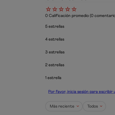
☆
☆
☆
☆
☆
0 Calificación promedio
(0 comentario
5 estrellas
4 estrellas
3 estrellas
2 estrellas
1 estrella
Por favor, inicia sesión para escribi
Más reciente
Todos