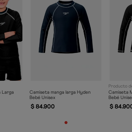
Producto de
 Larga
Camiseta manga larga Hyden
Camiseta 
Bebé Unisex
Bebé Unis
$
84
.
900
$
84
.
90