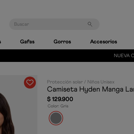
Buscar
s
Gafas
Gorros
Accesorios
NUEVA COLECCIÓN ¡HAZ CLIC!
Protección solar
Niños Unisex
Camiseta Hyden Manga La
$
129
.
900
Color
:
Gris