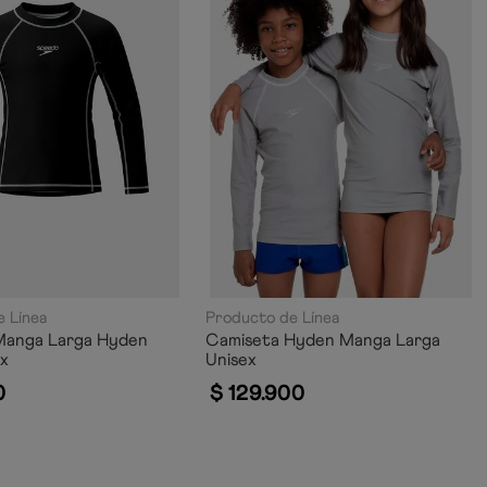
 Línea
Producto de Línea
Manga Larga Hyden
Camiseta Hyden Manga Larga
ex
Unisex
0
$
129
.
900