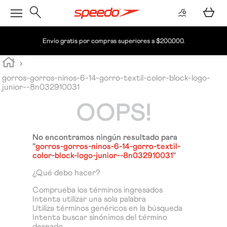
Envío gratis por compras superiores a $200.000.
gorros-gorros-ninos-6-14-gorro-textil-color-block-logo-
junior--8n032910031
OOPS!
No encontramos ningún resultado para
"
gorros-gorros-ninos-6-14-gorro-textil-
color-block-logo-junior--8n032910031
"
¿Qué debo hacer?
Comprueba los términos ingresados
Intenta utilizar una sola palabra
Utiliza términos genéricos en la búsqueda
Intenta buscar sinónimos del término
deseado