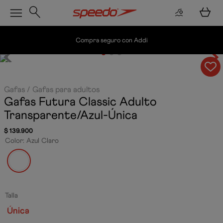
Compra seguro con Addi
Gafas
Gafas para adultos
Gafas Futura Classic Adulto
Transparente/Azul-Única
$
139
.
900
Color
:
Azul Claro
Talla
Única