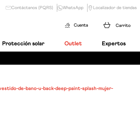
Contáctanos (PQRS)
WhatsApp
Localizador de tiendas
Cuenta
Protección solar
Outlet
Expertos
vestido-de-bano-u-back-deep-paint-splash-mujer-