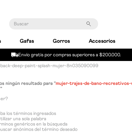
Buscar
s
Gafas
Gorros
Accesorios
Envío gratis por compras superiores a $200.000.
u-back-deep-paint-splash-mujer-8n035090099
s ningún resultado para "
mujer-trajes-de-bano-recreativos-
9
"
cer?
a los términos ingresados
tilizar una sola palabra
érminos genéricos en la búsqueda
buscar sinónimos del término deseado