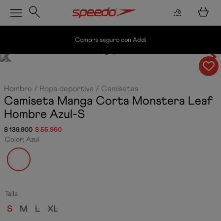
Envío gratis por compras superiores a $200.000
Hombre
Ropa deportiva
Camisetas
Camiseta Manga Corta Monstera Leaf
Hombre
Azul-S
$
139
.
900
$
55
.
960
Color
:
Azul
Talla
S
M
L
XL