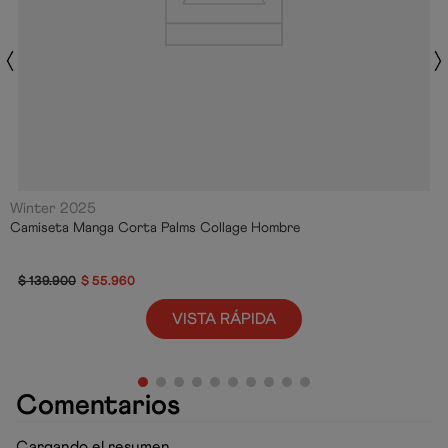
Winter 2025
Camiseta Manga Corta Palms Collage Hombre
$
139
.
900
$
55
.
960
VISTA RÁPIDA
Comentarios
Cargando el resumen…