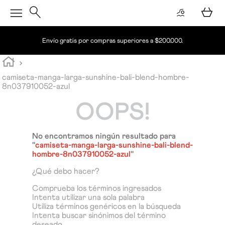
Envío gratis por compras superiores a $200.000.
camiseta-manga-larga-sunshine-bali-blend-hombre-
8n037910052-azul
OOPS!
No encontramos ningún resultado para
"
camiseta-manga-larga-sunshine-bali-blend-
hombre-8n037910052-azul
"
¿Qué debo hacer?
Comprueba los términos ingresados
Intenta utilizar una sola palabra
Utiliza términos genéricos en la búsqueda
Intenta buscar sinónimos del término
deseado