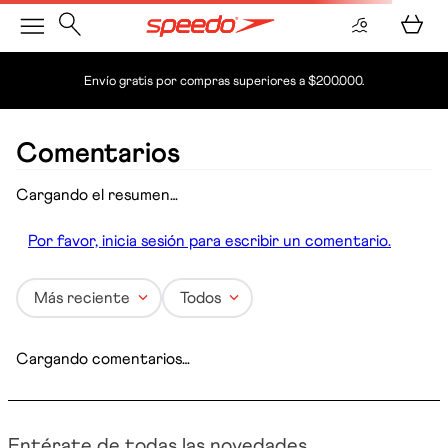
Envío gratis por compras superiores a $200.000.
gorros-gorros-para-adultos-set-gorros-waterpolo-x-14-
und-8n00003
OOPS!
No encontramos ningún resultado para
"
gorros-gorros-para-adultos-set-gorros-
waterpolo-x-14-und-8n00003
"
¿Qué debo hacer?
Comprueba los términos ingresados
Intenta utilizar una sola palabra
Utiliza términos genéricos en la búsqueda
Intenta buscar sinónimos del término
deseado