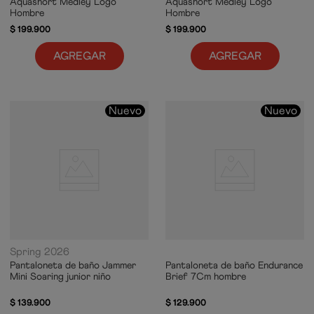
Aquashort Medley Logo
Aquashort Medley Logo
Hombre
Hombre
$
199
.
900
$
199
.
900
AGREGAR
AGREGAR
Nuevo
Nuevo
Spring 2026
Pantaloneta de baño Jammer
Pantaloneta de baño Endurance
Mini Soaring junior niño
Brief 7Cm hombre
$
139
.
900
$
129
.
900