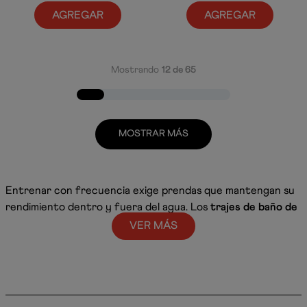
AGREGAR
AGREGAR
Mostrando
12 de 65
MOSTRAR MÁS
Entrenar con frecuencia exige prendas que mantengan su
rendimiento dentro y fuera del agua. Los
trajes de baño de
entrenamiento para hombre
de Speedo están diseñados
VER MÁS
para acompañar rutinas constantes en piscina, combinando
tecnologías especializadas y diferentes siluetas para
adaptarse a cada estilo de nado.
Ropa de natación para entrenar