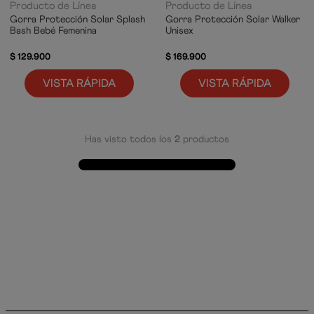
Producto de Línea
Producto de Línea
Gorra Protección Solar Splash
Gorra Protección Solar Walker
Bash Bebé Femenina
Unisex
$
129
.
900
$
169
.
900
VISTA RÁPIDA
VISTA RÁPIDA
Has visto todos los
2
productos