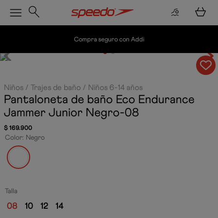
Compra seguro con Addi
Niños
Trajes de baño
Niños 6-14 años
Pantaloneta de baño Eco Endurance
Jammer Junior
Negro-08
$
169
.
900
Color
:
Negro
Talla
08
10
12
14