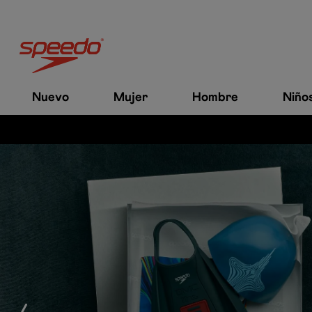
Nuevo
Mujer
Hombre
Niño
es a $200.000.