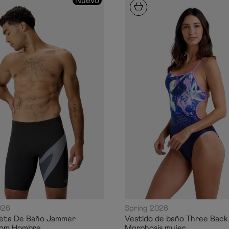
Nuevo
026
Spring 2026
neta De Baño Jammer
Vestido de baño Three Back
om Hombre
Morphosis mujer