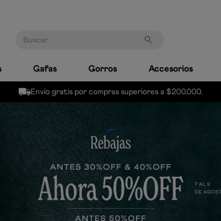
Buscar
s
Gafas
Gorros
Accesorios
PAGA CON ADDI | SISTECRÉDITO | SU+PAY