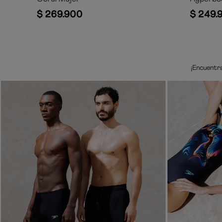
$
269
.
900
$
249
.
¡Encuentr