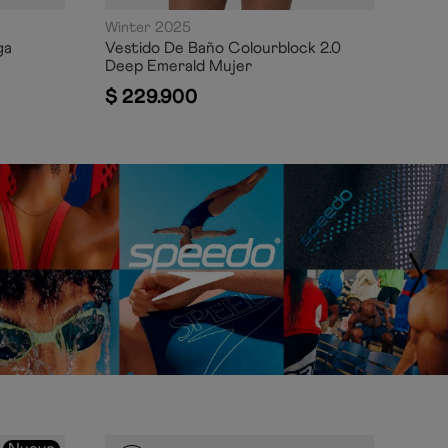
Winter 2025
ga
Vestido De Baño Colourblock 2.0
Deep Emerald Mujer
$
229
.
900