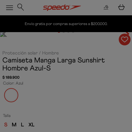
Envío gratis por compras superiores a $200.000.
Protección solar
Hombre
Camiseta Manga Larga Sunshirt
Hombre
Azul-S
$
189
.
900
Color
:
Azul
Talla
S
M
L
XL