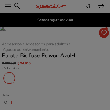
Compra seguro con Addi
Accesorios
Accesorios para adultos
Ayudas de Entrenamiento
Paleta Biofuse Power
Azul-L
$
189
.
900
$
94
.
950
Color
:
Azul
Talla
M
L