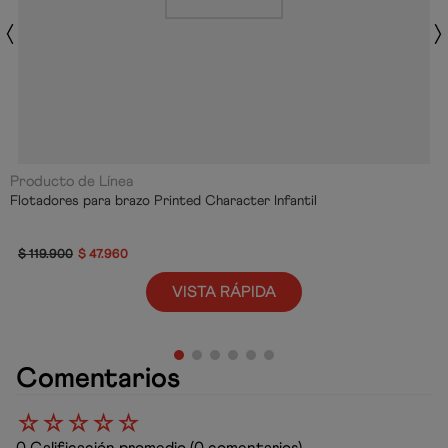
Producto de Línea
Flotadores para brazo Printed Character Infantil
$
119
.
900
$
47
.
960
VISTA RÁPIDA
Comentarios
☆
☆
☆
☆
☆
0 Calificación promedio
(0 comentarios)