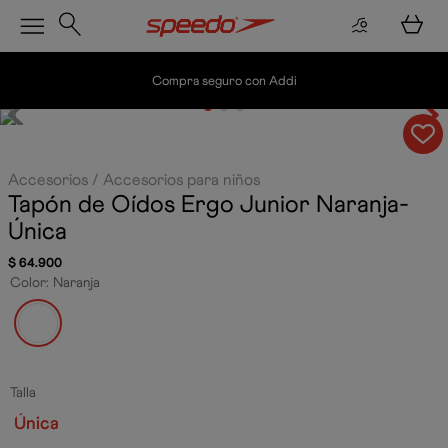
Compra seguro con Addi
Accesorios
Accesorios para niños
Tapón de Oídos Ergo Junior
Naranja-
Única
$
64
.
900
Color
:
Naranja
Talla
Única