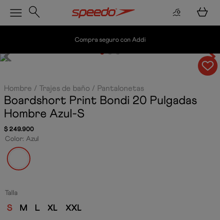
pra seguro con Addi
Envío gratis por c
Hombre
Trajes de baño
Pantalonetas
Boardshort Print Bondi 20 Pulgadas
Hombre
Azul-S
$
249
.
900
Color
:
Azul
Talla
S
M
L
XL
XXL