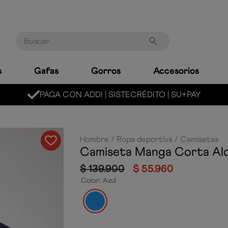
Buscar
s
Gafas
Gorros
Accesorios
MARCA LÍDER MUNDIAL 
Hombre
Ropa deportiva
Camisetas
Camiseta Manga Corta Al
$
139
.
900
$
55
.
960
Color
:
Azul