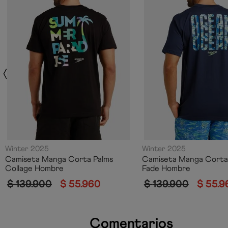
Winter 2025
Winter 2025
Camiseta Manga Corta Palms
Camiseta Manga Cort
Collage Hombre
Fade Hombre
$
139
.
900
$
55
.
960
$
139
.
900
$
55
.
9
Comentarios