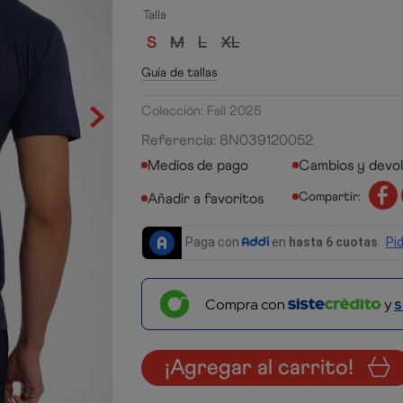
Talla
S
M
L
XL
Guía de tallas
Colección: Fall 2025
Referencia
:
8N039120052
Medios de pago
Cambios y devo
Compartir:
Compra con
y
s
¡Agregar al carrito!