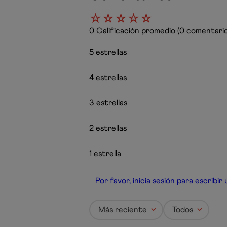
☆
☆
☆
☆
☆
0 Calificación promedio
(0 comentario
5 estrellas
4 estrellas
3 estrellas
2 estrellas
1 estrella
Por favor, inicia sesión para escribi
Más reciente
Todos