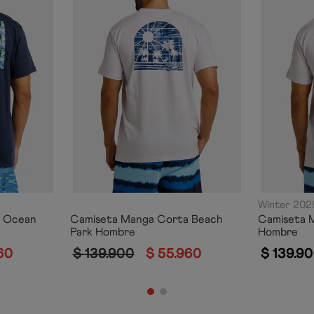
Winter 202
a Ocean
Camiseta Manga Corta Beach
Camiseta 
Park Hombre
Hombre
60
$
139
.
900
$
55
.
960
$
139
.
90