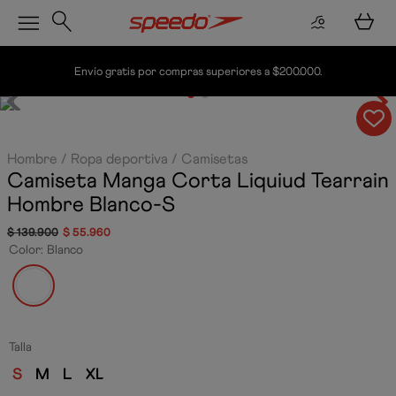
Envío gratis por compras superiores a $200.000.
Hombre
Ropa deportiva
Camisetas
Camiseta Manga Corta Liquiud Tearrain
Hombre
Blanco-S
$
139
.
900
$
55
.
960
Color
:
Blanco
Talla
S
M
L
XL