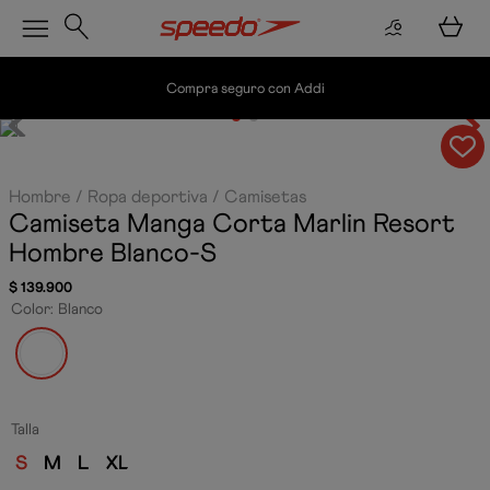
Compra seguro con Addi
Hombre
Ropa deportiva
Camisetas
Camiseta Manga Corta Marlin Resort
Hombre
Blanco-S
$
139
.
900
Color
:
Blanco
Talla
S
M
L
XL