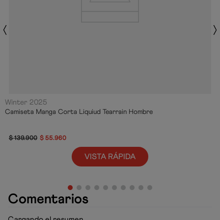
Winter 2025
Camiseta Manga Corta Liquiud Tearrain Hombre
$
139
.
900
$
55
.
960
VISTA RÁPIDA
Comentarios
Cargando el resumen…