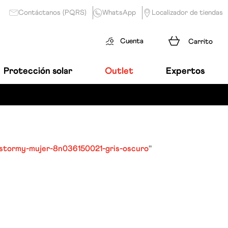
Contáctanos (PQRS)
WhatsApp
Localizador de tiendas
Cuenta
Protección solar
Outlet
Expertos
stormy-mujer-8n036150021-gris-oscuro
"