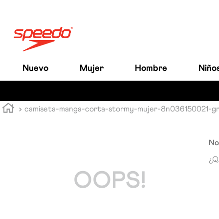
Nuevo
Mujer
Hombre
Niño
camiseta-manga-corta-stormy-mujer-8n036150021-gr
No
¿Q
OOPS!