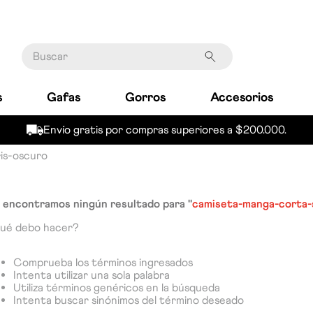
Buscar
s
Gafas
Gorros
Accesorios
Envío gratis por compras superiores a $200.000.
is-oscuro
 encontramos ningún resultado para "
camiseta-manga-corta-
ué debo hacer?
Comprueba los términos ingresados
Intenta utilizar una sola palabra
Utiliza términos genéricos en la búsqueda
Intenta buscar sinónimos del término deseado