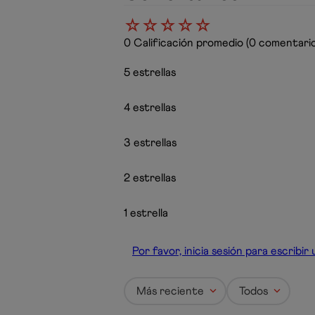
☆
☆
☆
☆
☆
0 Calificación promedio
(0 comentario
5 estrellas
4 estrellas
3 estrellas
2 estrellas
1 estrella
Por favor, inicia sesión para escribi
Más reciente
Todos