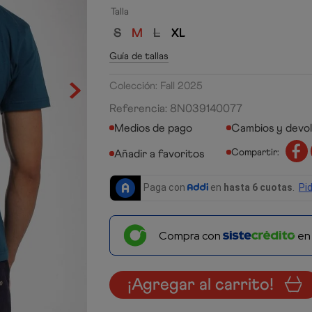
Talla
S
M
L
XL
Guía de tallas
Colección: Fall 2025
Referencia
:
8N039140077
Medios de pago
Cambios y devo
Compartir:
Compra con
e
¡Agregar al carrito!