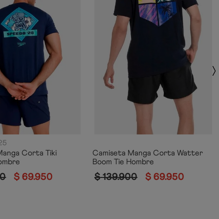
25
anga Corta Tiki
Camiseta Manga Corta Watter
ombre
Boom Tie Hombre
0
$
69
.
950
$
139
.
900
$
69
.
950