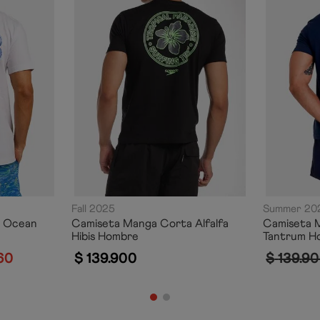
Fall 2025
Summer 20
a Ocean
Camiseta Manga Corta Alfalfa
Camiseta M
Hibis Hombre
Tantrum H
60
$
139
.
900
$
139
.
90