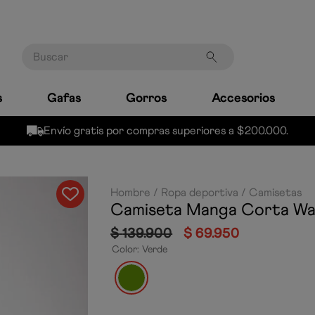
Buscar
s
Gafas
Gorros
Accesorios
Envío gratis por compras superiores a $200.000.
Hombre
Ropa deportiva
Camisetas
Camiseta Manga Corta Wa
$
139
.
900
$
69
.
950
Color
:
Verde