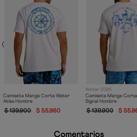
Winter 2025
Camiseta Manga Corta Water
Camiseta Manga Cort
Atlas Hombre
Signal Hombre
$
139
.
900
$
55
.
960
$
139
.
900
$
55
.
9
Comentarios