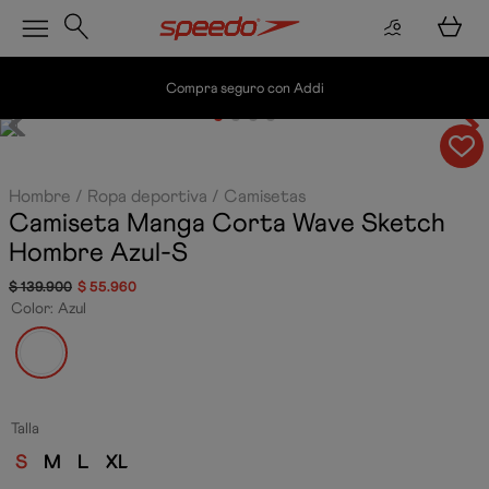
Compra seguro con Addi
Hombre
Ropa deportiva
Camisetas
Camiseta Manga Corta Wave Sketch
Hombre
Azul-S
$
139
.
900
$
55
.
960
Color
:
Azul
Talla
S
M
L
XL