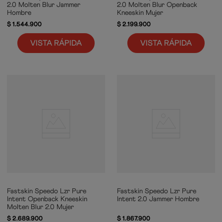
2.0 Molten Blur Jammer
2.0 Molten Blur Openback
Hombre
Kneeskin Mujer
$
1
.
544
.
900
$
2
.
199
.
900
VISTA RÁPIDA
VISTA RÁPIDA
Fastskin Speedo Lzr Pure
Fastskin Speedo Lzr Pure
Intent Openback Kneeskin
Intent 2.0 Jammer Hombre
Molten Blur 2.0 Mujer
$
2
.
689
.
900
$
1
.
867
.
900