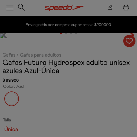
Envío gratis por compras superiores a $200.000.
Gafas
Gafas para adultos
Gafas Futura Hydrospex adulto unisex
azules
Azul-Única
$
99
.
900
Color
:
Azul
Talla
Única