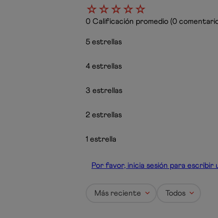
☆
☆
☆
☆
☆
0 Calificación promedio
(0 comentario
5 estrellas
4 estrellas
3 estrellas
2 estrellas
1 estrella
Por favor, inicia sesión para escribi
Más reciente
Todos