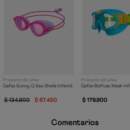
Producto de Línea
Producto de Línea
Gafas Sunny G Sea Shells Infantil
Gafas Biofuse Mask Infa
$
134
.
900
$
67
.
450
$
179
.
900
Comentarios