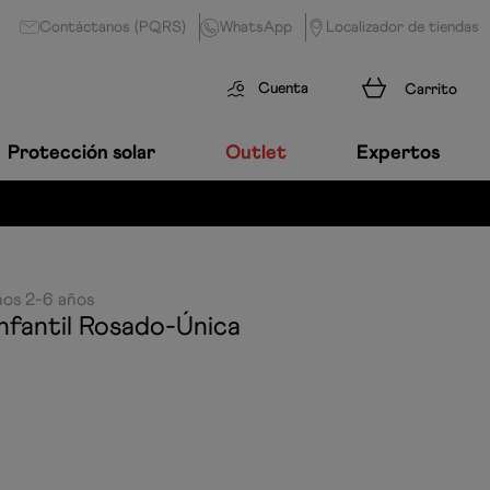
Contáctanos (PQRS)
WhatsApp
Localizador de tiendas
Cuenta
Protección solar
Outlet
Expertos
MARCA LÍDER MUN
ños 2-6 años
nfantil
Rosado-Única