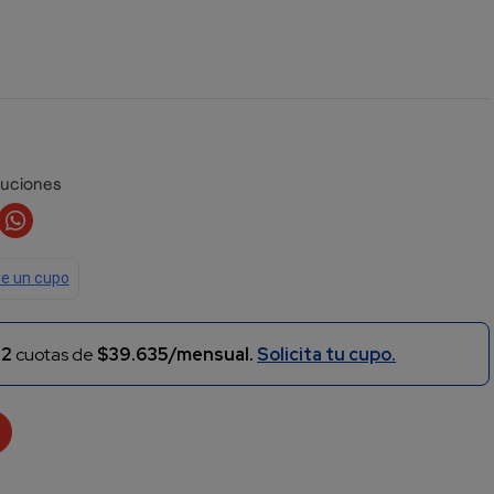
luciones
n
2
cuotas de
$39.635/mensual.
Solicita tu cupo.