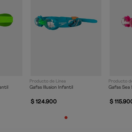
Producto de Línea
Producto de
ntil
Gafas Illusion Infantil
Gafas Sea 
$
124
.
900
$
115
.
90