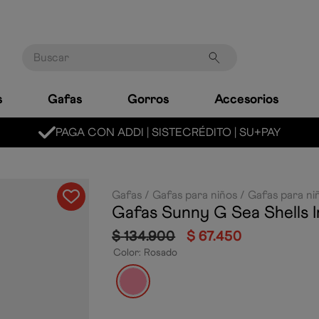
Buscar
s
Gafas
Gorros
Accesorios
Gafas
Gafas para niños
Gafas para ni
Gafas Sunny G Sea Shells I
$
134
.
900
$
67
.
450
Color
:
Rosado