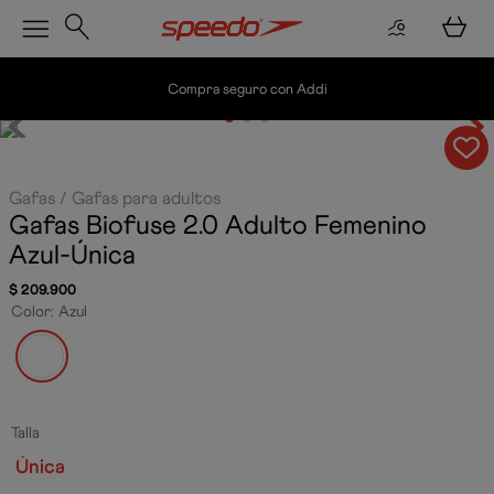
Compra seguro con Addi
Gafas
Gafas para adultos
Gafas Biofuse 2.0 Adulto Femenino
Azul-Única
$
209
.
900
Color
:
Azul
Talla
Única