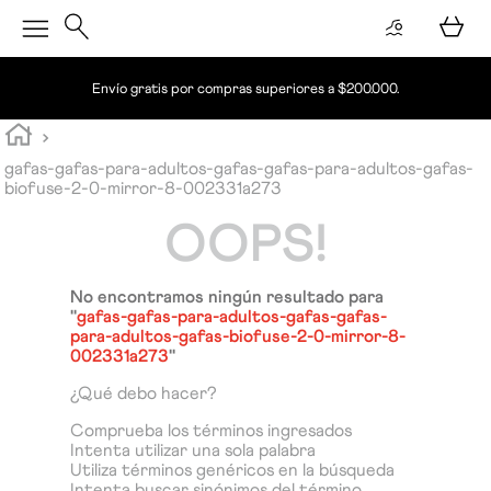
Envío gratis por compras superiores a $200.000.
gafas-gafas-para-adultos-gafas-gafas-para-adultos-gafas-
biofuse-2-0-mirror-8-002331a273
OOPS!
No encontramos ningún resultado para
"
gafas-gafas-para-adultos-gafas-gafas-
para-adultos-gafas-biofuse-2-0-mirror-8-
002331a273
"
¿Qué debo hacer?
Comprueba los términos ingresados
Intenta utilizar una sola palabra
Utiliza términos genéricos en la búsqueda
Intenta buscar sinónimos del término