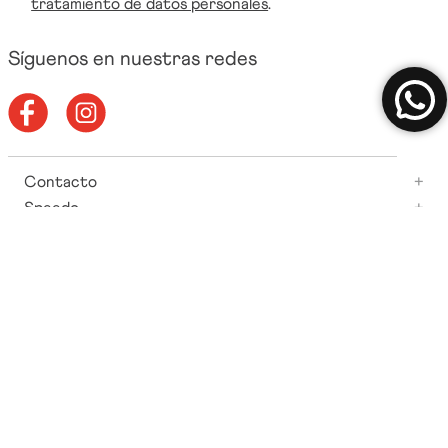
tratamiento de datos personales
.
Síguenos en nuestras redes
Contacto
+
Speedo
+
Información del sitio
+
Ayuda
+
Todos los derechos reservados CREACIONES NADAR SA - Carrera
67 # 78-280 Bod. 105 Medellín, Colombia / Copyright © 2021
Speedo International Limited.
All rights reserved. All trademarks acknowledged.