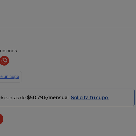
luciones
n
6
cuotas de
$50.796/mensual.
Solicita tu cupo.