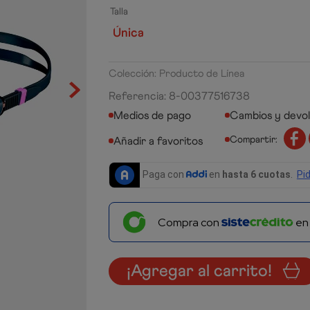
Talla
Única
Colección: Producto de Línea
Referencia
:
8-00377516738
Medios de pago
Cambios y devo
Compartir:
Compra con
e
¡Agregar al carrito!