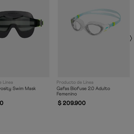
 Línea
Producto de Línea
rosity Swim Mask
Gafas Biofuse 2.0 Adulto
Femenino
0
$
209
.
900