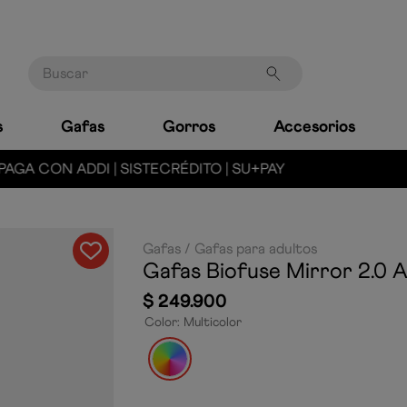
Buscar
s
Gafas
Gorros
Accesorios
MARCA LÍDER MUNDIAL EN NATACIÓN
Gafas
Gafas para adultos
Gafas Biofuse Mirror 2.0 
$
249
.
900
Color
:
Multicolor