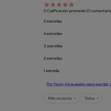
☆
☆
☆
☆
☆
0 Calificación promedio
(0 comentario
5 estrellas
4 estrellas
3 estrellas
2 estrellas
1 estrella
Por favor, inicia sesión para escribi
Más reciente
Todos