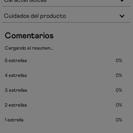
Cuidados del producto
Productos Similares
Producto de Línea
50 %
Gorro Textil Junior
$
29
.
900
$
14
.
950
VISTA RÁPIDA
Comentarios