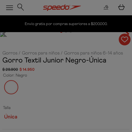
Envío gratis por compras superiores a $200.000.
Gorros
Gorros para niños
Gorros para niños 6-14 años
Gorro Textil Junior
Negro-Única
$
29
.
900
$
14
.
950
Color
:
Negro
Talla
Única