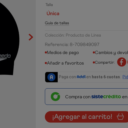
Talla
Única
Guía de tallas
Colección: Producto de Línea
Referencia
:
8-709849097
Medios de pago
Cambios y devo
Compartir:
Compra con
e
¡Agregar al carrito!