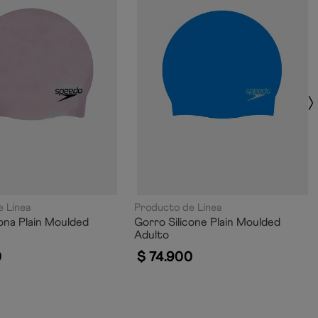
 Línea
Producto de Línea
cona Plain Moulded
Gorro Silicone Plain Moulded
Adulto
0
$
74
.
900