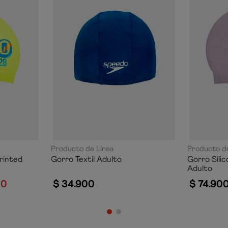
Producto de Línea
Producto de
rinted
Gorro Textil Adulto
Gorro Sili
Adulto
50
$
34
.
900
$
74
.
90