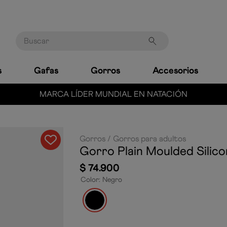
Buscar
s
Gafas
Gorros
Accesorios
MARCA LÍDER MUNDIAL EN NATACIÓN
Gorros
Gorros para adultos
Gorro Plain Moulded Silic
$
74
.
900
Color
:
Negro