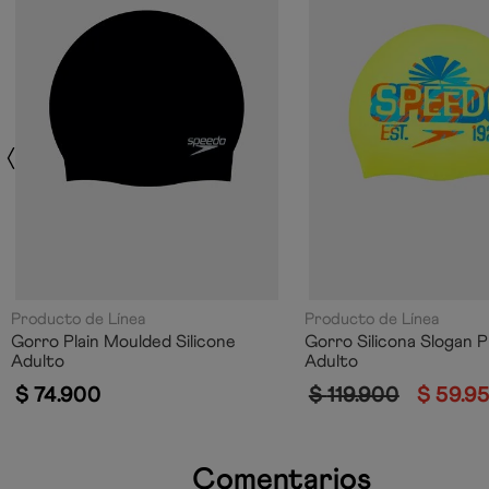
Producto de Línea
Producto de Línea
Gorro Plain Moulded Silicone
Gorro Silicona Slogan P
Adulto
Adulto
$
74
.
900
$
119
.
900
$
59
.
9
Comentarios