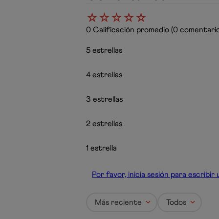
☆
☆
☆
☆
☆
0 Calificación promedio
(0 comentario
5 estrellas
4 estrellas
3 estrellas
2 estrellas
1 estrella
Por favor, inicia sesión para escribi
Más reciente
Todos