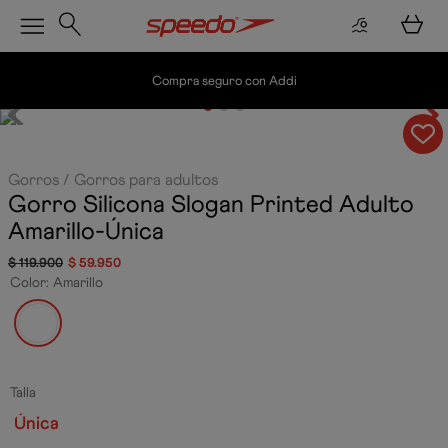
Envío gratis por compras superiores a $200.
Gorros
Gorros para adultos
Gorro Silicona Slogan Printed Adulto
Amarillo-Única
$
119
.
900
$
59
.
950
Color
:
Amarillo
Talla
Única