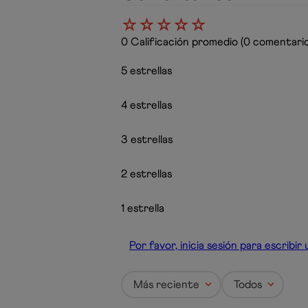
☆
☆
☆
☆
☆
0 Calificación promedio
(0 comentario
5 estrellas
4 estrellas
3 estrellas
2 estrellas
1 estrella
Por favor, inicia sesión para escribi
Más reciente
Todos