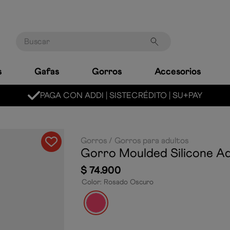
Buscar
s
Gafas
Gorros
Accesorios
PAGA CON ADDI | SISTECRÉDITO | SU+PAY
Gorros
Gorros para adultos
Gorro Moulded Silicone A
$
74
.
900
Color
:
Rosado Oscuro