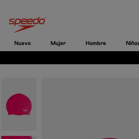
Nuevo
Mujer
Hombre
Niño
es a $200.000.