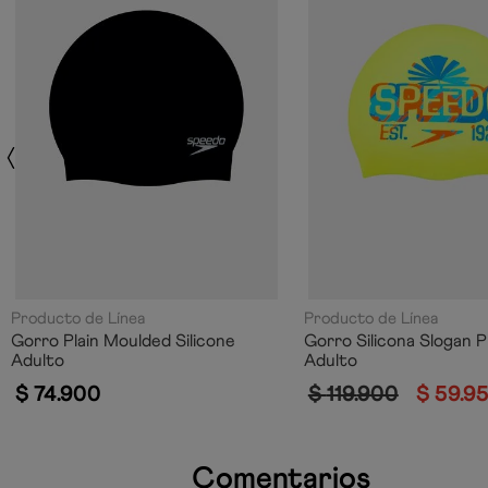
Producto de Línea
Producto de Línea
Gorro Plain Moulded Silicone
Gorro Silicona Slogan P
Adulto
Adulto
$
74
.
900
$
119
.
900
$
59
.
9
Comentarios