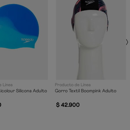
 Línea
Producto de Línea
icolour Silicona Adulto
Gorro Textil Boompink Adulto
0
$
42
.
900