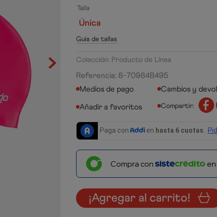
Talla
Única
Guía de tallas
Colección: Producto de Línea
Referencia
:
8-70984B495
Medios de pago
Cambios y devo
Compartir:
Compra con
e
¡Agregar al carrito!