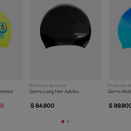
Producto de Línea
Producto de
rinted
Gorro Long Hair Adulto
Gorro Mult
50
$
84
.
900
$
99
.
90