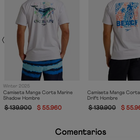
Winter 2025
Camiseta Manga Corta Marine
Camiseta Manga Corta
Shadow Hombre
Drift Hombre
$
139
.
900
$
55
.
960
$
139
.
900
$
55
.
9
Comentarios