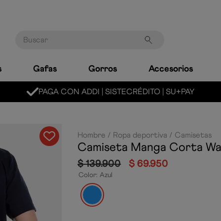
Buscar
s
Gafas
Gorros
Accesorios
MARCA LÍDER MUNDIAL EN NATACIÓN
Hombre
Ropa deportiva
Camisetas
Camiseta Manga Corta Wa
$
139
.
900
$
69
.
950
Color
:
Azul