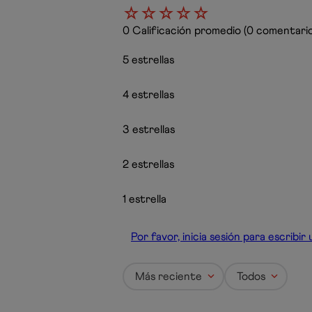
☆
☆
☆
☆
☆
0 Calificación promedio
(0 comentario
5 estrellas
4 estrellas
3 estrellas
2 estrellas
1 estrella
Por favor, inicia sesión para escribi
Más reciente
Todos