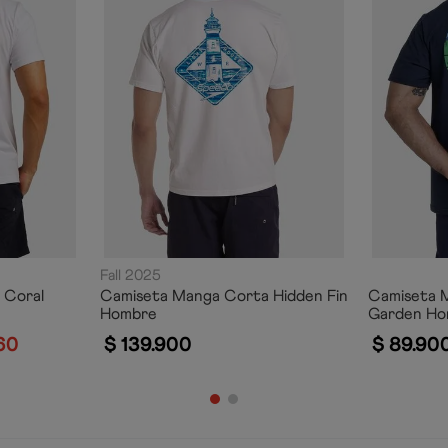
Fall 2025
 Coral
Camiseta Manga Corta Hidden Fin
Camiseta 
Hombre
Garden Ho
60
$
139
.
900
$
89
.
90