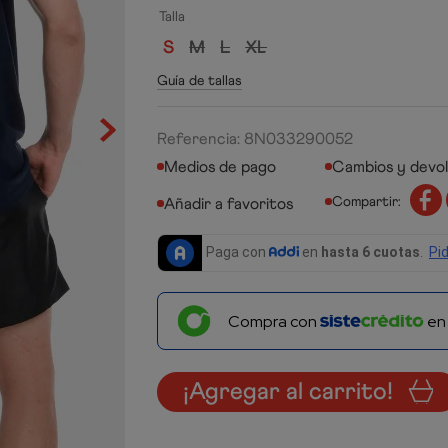
Talla
S
M
L
XL
Guía de tallas
Referencia
:
8N033290052
Medios de pago
Cambios y devo
Compartir:
Compra con
e
¡Agregar al carrito!