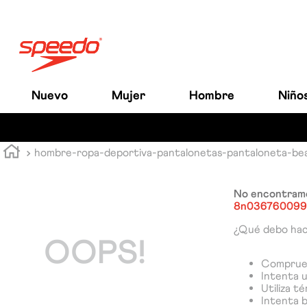
Nuevo
Mujer
Hombre
Niño
hombre-ropa-deportiva-pantalonetas-pantaloneta-b
No encontramo
8n036760099
¿Qué debo ha
OOPS!
Comprueb
Intenta u
Utiliza t
Intenta 