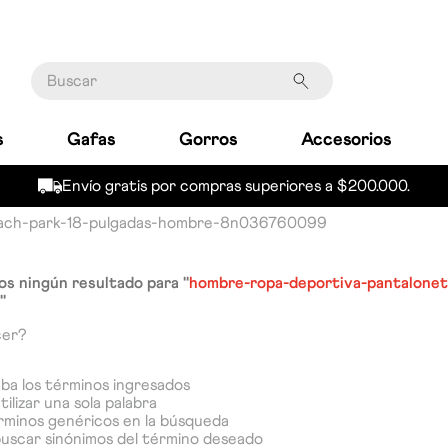
Buscar
s
Gafas
Gorros
Accesorios
Envío gratis por compras superiores a $200.000.
each-park-18-pulgadas-hombre-8n036760099
s ningún resultado para "
hombre-ropa-deportiva-pantalonet
"
cer?
a los términos ingresados
tilizar una sola palabra
érminos genéricos en la búsqueda
buscar sinónimos del término deseado