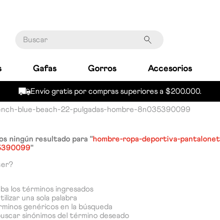
Buscar
s
Gafas
Gorros
Accesorios
Envío gratis por compras superiores a $200.000.
rench-blue-beach-22-pulgadas-hombre-8n035390099
s ningún resultado para "
hombre-ropa-deportiva-pantalonet
5390099
"
cer?
a los términos ingresados
tilizar una sola palabra
érminos genéricos en la búsqueda
buscar sinónimos del término deseado