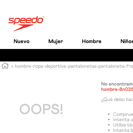
Nuevo
Mujer
Hombre
Niño
hombre-ropa-deportiva-pantalonetas-pantaloneta-f
No encontramo
hombre-8n03
¿Qué debo ha
OOPS!
Comprueb
Intenta u
Utiliza t
Intenta 