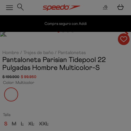
Envío gratis por compras superiores a $
Hombre
Trajes de baño
Pantalonetas
Pantaloneta Parisian Tidepool 22
Pulgadas Hombre
Multicolor-S
$
199
.
900
$
99
.
950
Color
:
Multicolor
Talla
S
M
L
XL
XXL