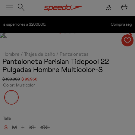
Compra seguro con Addi
Hombre
Trajes de baño
Pantalonetas
Pantaloneta Parisian Tidepool 22
Pulgadas Hombre
Multicolor-S
$
199
.
900
$
99
.
950
Color
:
Multicolor
Talla
S
M
L
XL
XXL