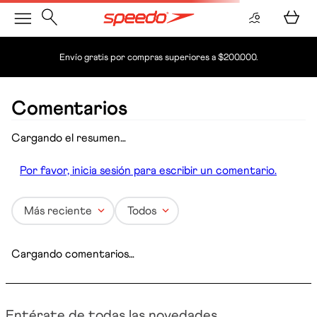
Envío gratis por compras superiores a $200.000.
hombre-ropa-deportiva-pantalonetas-pantaloneta-seaside-
sprint-22-pulgadas-hombre-8n033140099
OOPS!
No encontramos ningún resultado para
"
hombre-ropa-deportiva-pantalonetas-
pantaloneta-seaside-sprint-22-pulgadas-
hombre-8n033140099
"
¿Qué debo hacer?
Comprueba los términos ingresados
Intenta utilizar una sola palabra
Utiliza términos genéricos en la búsqueda
Intenta buscar sinónimos del término