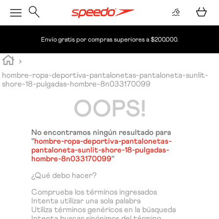
Envío gratis por compras superiores a $200.000.
hombre-ropa-deportiva-pantalonetas-pantaloneta-sunlit-
shore-18-pulgadas-hombre-8n033170099
OOPS!
No encontramos ningún resultado para
"
hombre-ropa-deportiva-pantalonetas-
pantaloneta-sunlit-shore-18-pulgadas-
hombre-8n033170099
"
¿Qué debo hacer?
Comprueba los términos ingresados
Intenta utilizar una sola palabra
Utiliza términos genéricos en la búsqueda
Intenta buscar sinónimos del término