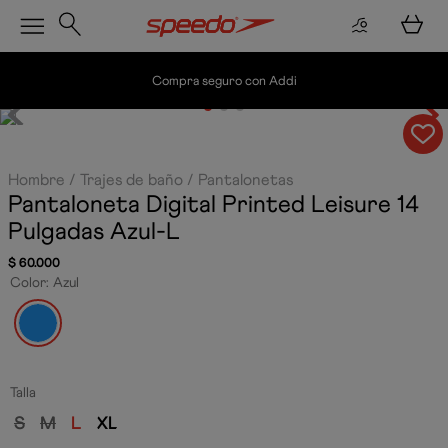
Compra seguro con Addi
Hombre
Trajes de baño
Pantalonetas
Pantaloneta Digital Printed Leisure 14
Pulgadas
Azul-L
$
60
.
000
Color
:
Azul
Talla
S
M
L
XL