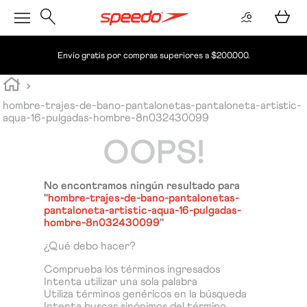
Envío gratis por compras superiores a $200.000.
hombre-trajes-de-bano-pantalonetas-pantaloneta-artistic-
aqua-16-pulgadas-hombre-8n032430099
OOPS!
No encontramos ningún resultado para
"
hombre-trajes-de-bano-pantalonetas-
pantaloneta-artistic-aqua-16-pulgadas-
hombre-8n032430099
"
¿Qué debo hacer?
Comprueba los términos ingresados
Intenta utilizar una sola palabra
Utiliza términos genéricos en la búsqueda
Intenta buscar sinónimos del término