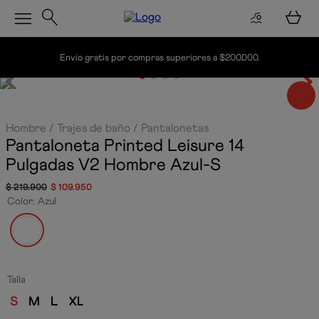
Envío gratis por compras superiores a $200.000.
Hombre
Trajes de baño
Pantalonetas
Pantaloneta Printed Leisure 14
Pulgadas V2 Hombre
Azul-S
$
219
.
900
$
109
.
950
Color
:
Azul
Talla
S
M
L
XL