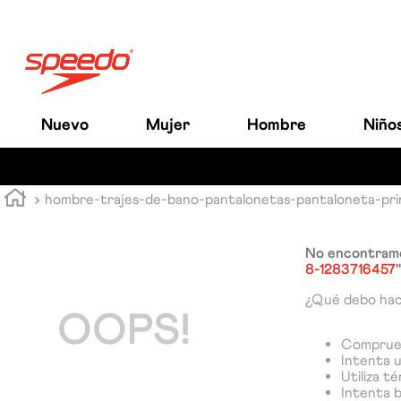
Nuevo
Mujer
Hombre
Niño
hombre-trajes-de-bano-pantalonetas-pantaloneta-pri
No encontramo
8-1283716457
"
¿Qué debo ha
OOPS!
Comprueb
Intenta u
Utiliza t
Intenta 