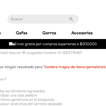
Buscar
s
Gafas
Gorros
Accesorios
Envío gratis por compras superiores a $200.000.
nted-leisure-16-pulgadas-hombre-8-1283716457
s ningún resultado para "
hombre-trajes-de-bano-pantaloneta
cer?
a los términos ingresados
tilizar una sola palabra
érminos genéricos en la búsqueda
buscar sinónimos del término deseado