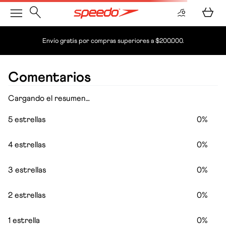
Envío gratis por compras superiores a $200.000.
hombre-trajes-de-bano-pantalonetas-pantaloneta-speedy-
spray-18-pulgadas-hombre-8n032420099
OOPS!
No encontramos ningún resultado para
"
hombre-trajes-de-bano-pantalonetas-
pantaloneta-speedy-spray-18-pulgadas-
hombre-8n032420099
"
¿Qué debo hacer?
Comprueba los términos ingresados
Intenta utilizar una sola palabra
Utiliza términos genéricos en la búsqueda
Intenta buscar sinónimos del término