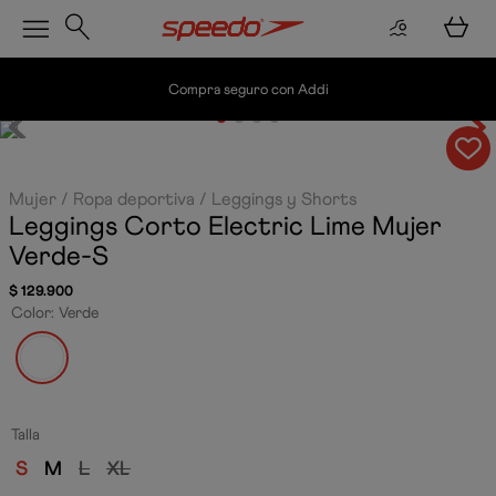
Compra seguro con Addi
Mujer
Ropa deportiva
Leggings y Shorts
Leggings Corto Electric Lime Mujer
Verde-S
$
129
.
900
Color
:
Verde
Talla
S
M
L
XL