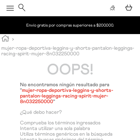
Envío gratis por compras superiores a $200.000.
mujer-ropa-deportiva-leggins-y-shorts-pantalon-leggings-
racing-spirit-mujer-8n032250000
OOPS!
No encontramos ningún resultado para
"
mujer-ropa-deportiva-leggins-y-shorts-
pantalon-leggings-racing-spirit-mujer-
8n032250000
"
¿Qué debo hacer?
Comprueba los términos ingresados
Intenta utilizar una sola palabra
Utiliza términos genéricos en la búsqueda
Intenta buscar sinónimos del término