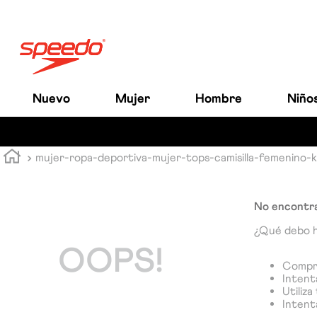
Nuevo
Mujer
Hombre
Niño
mujer-ropa-deportiva-mujer-tops-camisilla-femenino
No encontra
¿Qué debo 
OOPS!
Compru
Intenta
Utiliz
Intent