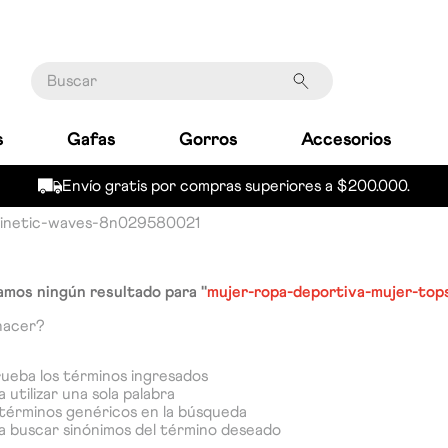
Buscar
s
Gafas
Gorros
Accesorios
Envío gratis por compras superiores a $200.000.
-kinetic-waves-8n029580021
mos ningún resultado para "
mujer-ropa-deportiva-mujer-top
hacer?
eba los términos ingresados
 utilizar una sola palabra
a términos genéricos en la búsqueda
a buscar sinónimos del término deseado