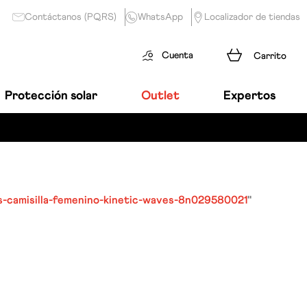
Contáctanos (PQRS)
WhatsApp
Localizador de tiendas
Cuenta
Protección solar
Outlet
Expertos
s-camisilla-femenino-kinetic-waves-8n029580021
"