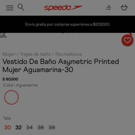
Envío gratis por compras superiores a $200.000.
Mujer
Trajes de baño
Recreativos
Vestido De Baño Asymetric Printed
Mujer
Aguamarina-30
$
80
.
000
Color
:
Aguamarina
Talla
30
32
34
36
38