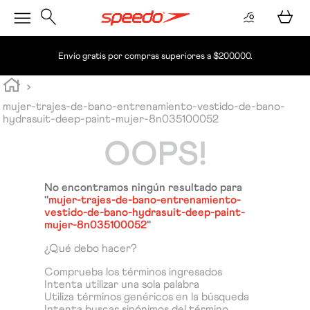
Envío gratis por compras superiores a $200.000.
mujer-trajes-de-bano-entrenamiento-vestido-de-bano-
hydrasuit-deep-paint-mujer-8n035100052
OOPS!
No encontramos ningún resultado para
"
mujer-trajes-de-bano-entrenamiento-
vestido-de-bano-hydrasuit-deep-paint-
mujer-8n035100052
"
¿Qué debo hacer?
Comprueba los términos ingresados
Intenta utilizar una sola palabra
Utiliza términos genéricos en la búsqueda
Intenta buscar sinónimos del término