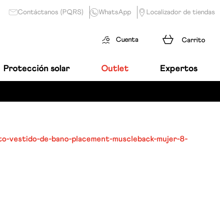
Contáctanos (PQRS)
WhatsApp
Localizador de tiendas
Cuenta
Protección solar
Outlet
Expertos
to-vestido-de-bano-placement-muscleback-mujer-8-