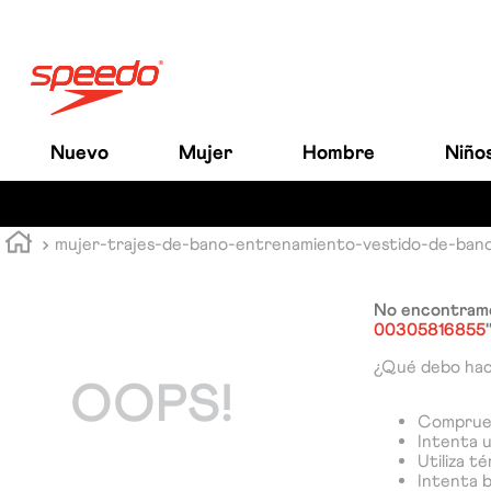
Nuevo
Mujer
Hombre
Niño
mujer-trajes-de-bano-entrenamiento-vestido-de-ba
No encontramo
00305816855
¿Qué debo ha
OOPS!
Comprueb
Intenta u
Utiliza t
Intenta 