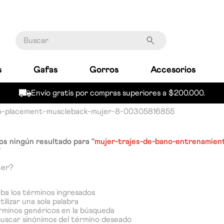
Buscar
s
Gafas
Gorros
Accesorios
Envío gratis por compras superiores a $200.000.
no-placement-muscleback-mujer-8-00305816855
s ningún resultado para "
mujer-trajes-de-bano-entrenamien
"
cer?
a los términos ingresados
tilizar una sola palabra
érminos genéricos en la búsqueda
buscar sinónimos del término deseado